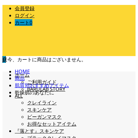
会員登録
ログイン
カート
0
只今、カートに商品はございません。
0
HOME
ホーム
商品
ご利用ガイド
肌質別おすすめアイテム
BARULAB STORY
乾燥肌のあなたに
ALL
クレイライン
スキンケア
ビーガンマスク
お得なセットアイテム
『落とす』スキンケア