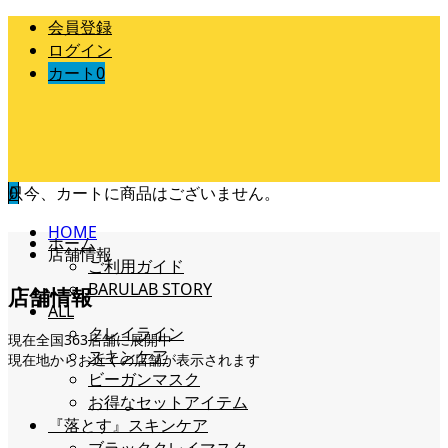
会員登録
ログイン
カート
0
只今、カートに商品はございません。
0
HOME
ホーム
店舗情報
ご利用ガイド
BARULAB STORY
店舗情報
ALL
クレイライン
現在全国363店舗に展開中
スキンケア
現在地からお近くの店舗が表示されます
ビーガンマスク
お得なセットアイテム
『落とす』スキンケア